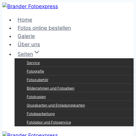
Zum
Inhalt
Home
springen
Fotos online bestellen
Galerie
Über uns
Seiten
Service
Fotografie
Fotozubehör
Bilderrahmen und Fotoalben
Fotokopien
Grusskarten und Einladungskarten
Fotobearbeitung
Fotolabor und Fotoservice